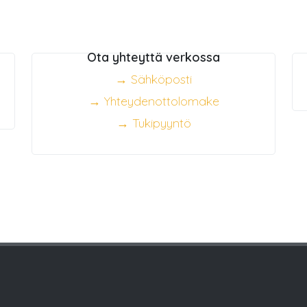
Ota yhteyttä verkossa
→ Sähköposti
→ Yhteydenottolomake
→ Tukipyyntö