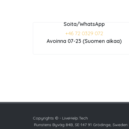
Soita/WhatsApp
+46 72 0329 072
Avoinna 07-23 (Suomen aikaa)
Copyrights © - LiveHelp.Tech
Runstens Byväg 84B, SE-147 91 Grödinge, Sweden